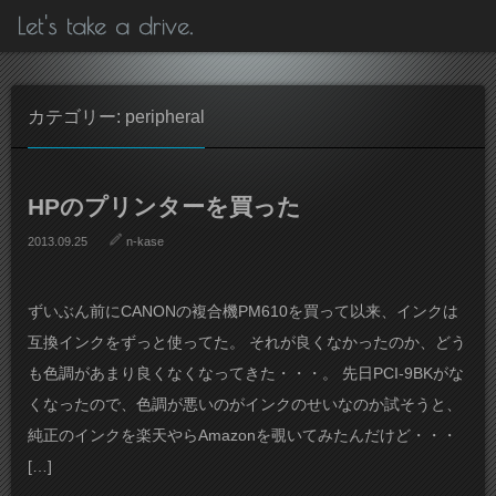
Let's take a drive.
カテゴリー: peripheral
HPのプリンターを買った
2013.09.25
n-kase
ずいぶん前にCANONの複合機PM610を買って以来、インクは
互換インクをずっと使ってた。 それが良くなかったのか、どう
も色調があまり良くなくなってきた・・・。 先日PCI-9BKがな
くなったので、色調が悪いのがインクのせいなのか試そうと、
純正のインクを楽天やらAmazonを覗いてみたんだけど・・・
[…]