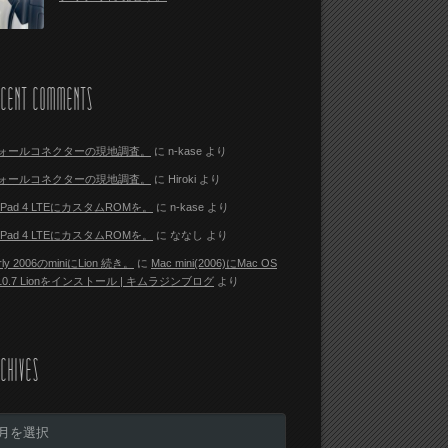
ECENT COMMENTS
ォールコネクターの現地調査。
に
n-kase
より
ォールコネクターの現地調査。
に
Hiroki
より
i Pad 4 LTEにカスタムROMを。
に
n-kase
より
i Pad 4 LTEにカスタムROMを。
に
ななし
より
rly 2006のminiにLion 続き。
に
Mac mini(2006)にMac OS
 10.7 Lionをインストール | キムラジンブログ
より
CHIVES