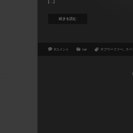
[…]
続きを読む
0コメント
car
サブウーファー
スペ