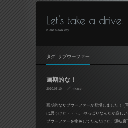
Let's take a drive.
in one's own way.
タグ: サブウーファー
画期的な！
2010.05.10
n-kase
画期的なサブウーファーが登場しました！ (写真は
は思うけど・・・。 やっぱりなんだか寂しい
ブウーファーを物色してたんだけど、運転席下に