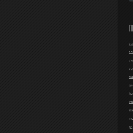
CA
ca
ca
cl
co
di
ga
ho
int
las
mo
pc