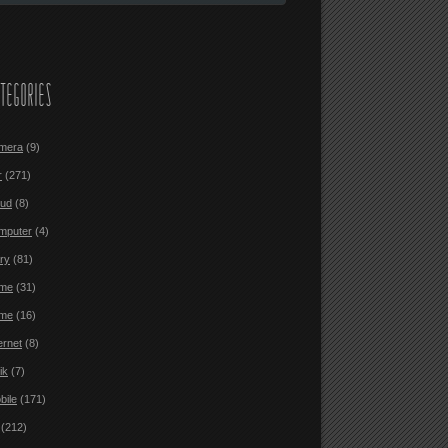
TEGORIES
mera
(9)
r
(271)
oud
(8)
mputer
(4)
ary
(81)
me
(31)
me
(16)
ernet
(8)
ik
(7)
bile
(171)
(212)