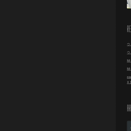
R
ウ
ウ
M
M
ea
X
AR