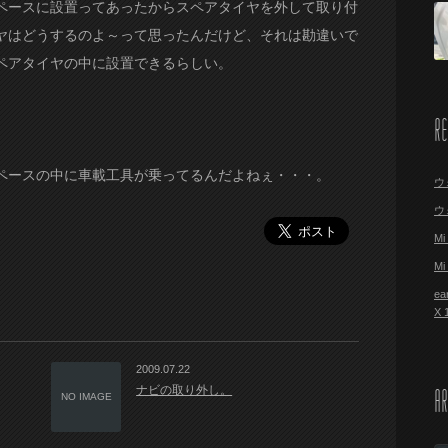
ペースに設置ってあったからスペアタイヤを外して取り付
ヤはどうするのよ～って思ったんだけど、それは勘違いで
ペアタイヤの中に設置できるらしい。
R
ペースの中に車載工具が乗ってるんだよねぇ・・・。
ウ
ウ
M
M
ea
X
2009.07.22
ナビの取り外し。
AR
NO IMAGE