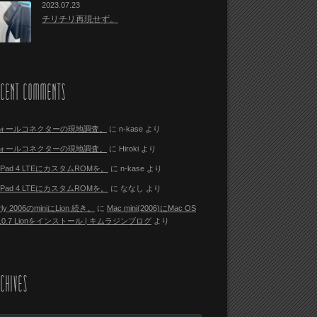
2023.07.23
チリチリ再現せず。
ECENT COMMENTS
ォールコネクターの現地調査。
に
n-kase
より
ォールコネクターの現地調査。
に
Hiroki
より
i Pad 4 LTEにカスタムROMを。
に
n-kase
より
i Pad 4 LTEにカスタムROMを。
に
ななし
より
rly 2006のminiにLion 続き。
に
Mac mini(2006)にMac OS
 10.7 Lionをインストール | キムラジンブログ
より
CHIVES