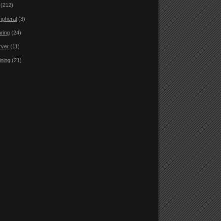
(212)
ripheral
(3)
aring
(24)
rver
(11)
ining
(21)