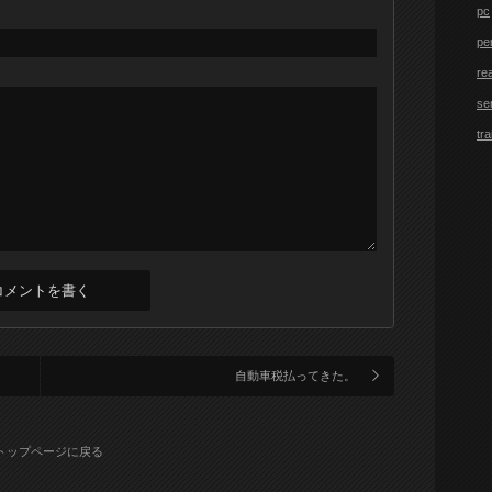
pc
pe
re
se
tra
自動車税払ってきた。
トップページに戻る