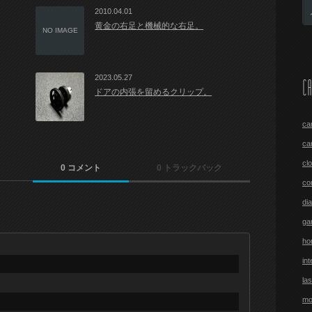
2010.04.01
黄金の右足と機械的な右足。
NO IMAGE
2023.05.27
CA
ドアの内張を留めるクリップ。
ca
ca
cl
0 コメント
0 トラックバック
co
di
ga
ho
int
las
mo