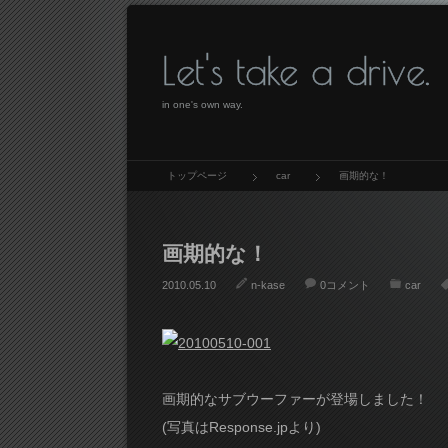
Let's take a drive.
in one's own way.
トップページ
car
画期的な！
画期的な！
2010.05.10
n-kase
0コメント
car
画期的なサブウーファーが登場しました！
(写真はResponse.jpより)