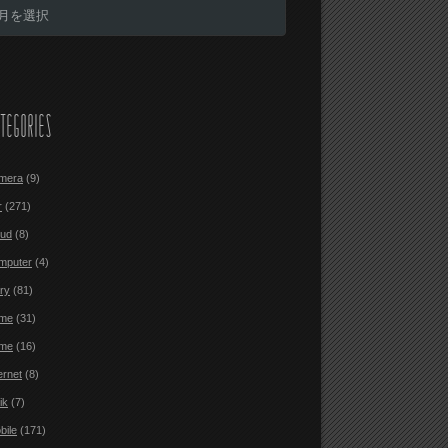
TEGORIES
mera
(9)
r
(271)
oud
(8)
mputer
(4)
ary
(81)
me
(31)
me
(16)
ernet
(8)
ik
(7)
bile
(171)