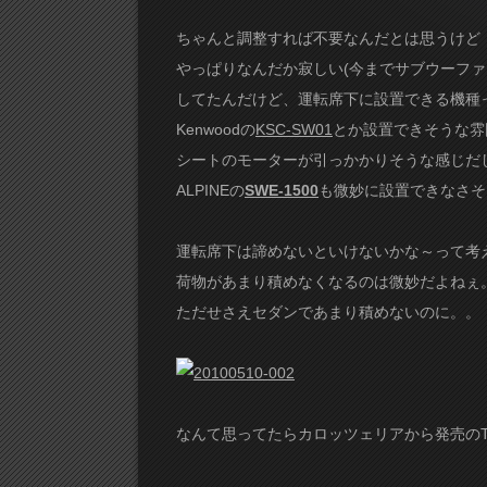
ちゃんと調整すれば不要なんだとは思うけど
やっぱりなんだか寂しい(今までサブウーファ
してたんだけど、運転席下に設置できる機種
Kenwoodの
KSC-SW01
とか設置できそうな雰
シートのモーターが引っかかりそうな感じだ
ALPINEの
SWE-1500
も微妙に設置できなさそ
運転席下は諦めないといけないかな～って考
荷物があまり積めなくなるのは微妙だよねぇ
ただせさえセダンであまり積めないのに。。
なんて思ってたらカロッツェリアから発売のTS