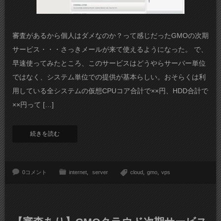
審査があるから個人はダメなのか？って感じだったGMOの次期
サービス・・・さっきメールが来て使えるようになった。 で、
早速使ってみたところ、このサービスはどうやらサーバー単位
ではなく、システム単位での提供が基本らしい。おそらくは利
用している全システムの仮想CPUコア合計で××円、HDD合計で
××円って […]
続きを読む
0コメント
internet
server
cloud
gmo
vps