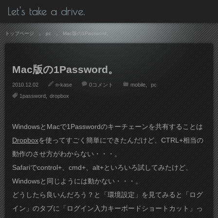
Let's take a drive.
トップページ
pc
Mac版の1Password。
Mac版の1Password。
2010.12.02
n-kase
0コメント
mobile
pc
1password
dropbox
WindowsとMacで1Passwordのキーチェーンを共有することは
Dropbox
を使ってすごく簡単にできたんだけど、CTRL+相当の
動作のさせ方がわからない・・・。
Safariでcontrol+、cmd+、alt+といろいろ試してみたけど、
Windowsと同じようには動かない・・・。
どうしたら良いんだろう？と「環境設定」を見てみると「ログ
イン」のタブに「ログイン入力キーボードショートカット」っ