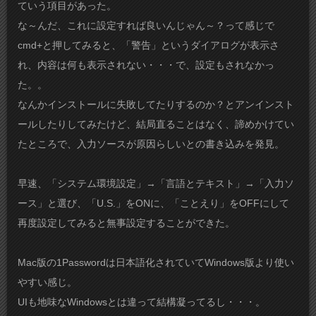
ていう項目があった。
な～んだ、これに設定すれば良いんじゃん～？って感じで
cmd+と押してみると、「警告」というダイアログが表示さ
れ、内容は何も表示されない・・・で、設定もされなかっ
た。。
なんかインストールに失敗してたりするのか？とアンインスト
ールしたりしてみたけど、結局直ることはなく、諦めかけてい
たところで、入力ソースが原因らしいとの書き込みを発見。
早速、「システム環境設定」→「言語とテキスト」→「入力ソ
ース」と選び、「U.S.」をONに、「ことえり」をOFFにして
再度設定してみると無事設定することができた。
Mac版の1Passwordは日本語化されていてWindows版より使い
やすい感じ。
UIも地味なWindowsとは違って結構凝ってるし・・・。