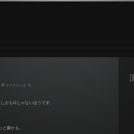
CA
ドスファンゴ
弓
・しかもGじゃないほうです。
っと嫌かも。