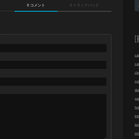
0 コメント
0 トラックバック
CA
ca
ca
cl
co
di
ga
ho
int
las
mo