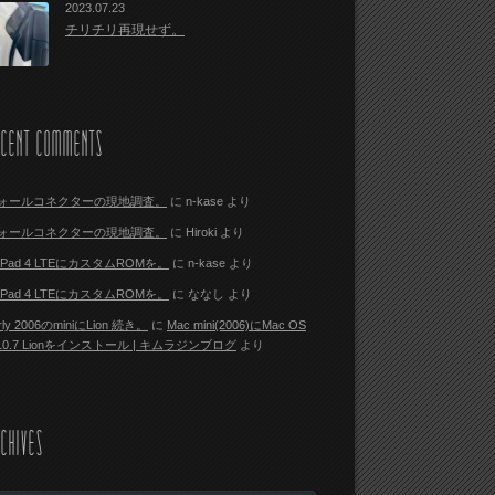
2023.07.23
チリチリ再現せず。
ECENT COMMENTS
ォールコネクターの現地調査。
に
n-kase
より
ォールコネクターの現地調査。
に
Hiroki
より
i Pad 4 LTEにカスタムROMを。
に
n-kase
より
i Pad 4 LTEにカスタムROMを。
に
ななし
より
rly 2006のminiにLion 続き。
に
Mac mini(2006)にMac OS
 10.7 Lionをインストール | キムラジンブログ
より
CHIVES