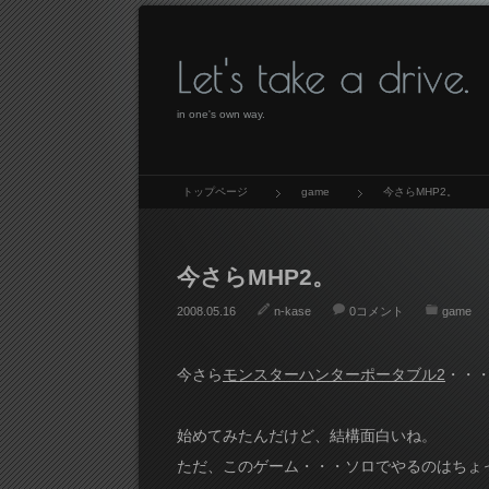
Let's take a drive.
in one's own way.
トップページ
game
今さらMHP2。
今さらMHP2。
2008.05.16
n-kase
0コメント
game
今さら
モンスターハンターポータブル2
・・
始めてみたんだけど、結構面白いね。
ただ、このゲーム・・・ソロでやるのはちょ