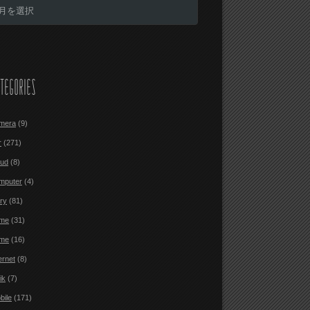
TEGORIES
mera
(9)
r
(271)
oud
(8)
mputer
(4)
ary
(81)
me
(31)
me
(16)
ernet
(8)
ik
(7)
bile
(171)