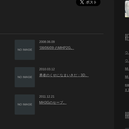
R
2008.06.09
‘08/06/09 のMHP2G。
NO IMAGE
ウ
ウ
M
2010.03.12
勇者のくせになまいきだ：3D。
M
NO IMAGE
ea
X
2011.12.21
MH3Gのセーブ。
NO IMAGE
AR