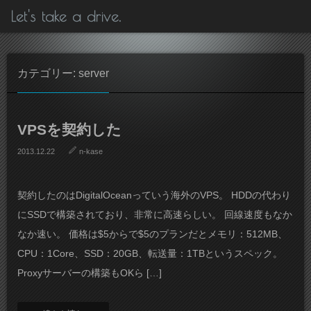
Let's take a drive.
カテゴリー: server
VPSを契約した
2013.12.22
n-kase
契約したのはDigitalOceanっていう海外のVPS。 HDDの代わり
にSSDで構築されており、非常に高速らしい。 回線速度もなか
なか速い。 価格は$5からで$5のプランだとメモリ：512MB、
CPU：1Core、SSD：20GB、転送量：1TBというスペック。
Proxyサーバーの構築もOKら […]