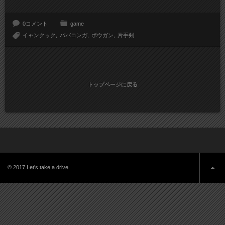
0コメント
game
イャンクック
ババコンガ
ボウガン
片手剣
トップページに戻る
© 2017 Let's take a drive.