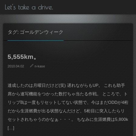
Let's take a drive.
タグ: ゴールデンウィーク
5,555km。
2010.04.02
n-kase
達成したのは月曜日だけど(笑) 遅れながらもUP。 これも助手
席から連写機能をつかった数打ちゃ当たる作戦。 ところで、ト
リップBは一度もリセットしてない状態で、今はまだODDが4桁
だから生涯燃費が出る状態なんだけど、5桁目に突入したらリ
セットされちゃうのかなぁ・・・。 ちなみに生涯燃費は5,800k
[…]