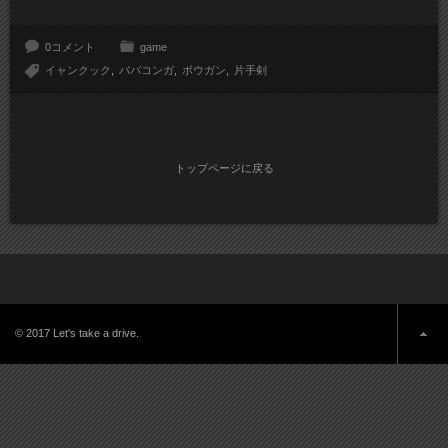
0コメント
game
イャンクック
ババコンガ
ボウガン
片手剣
トップページに戻る
© 2017 Let's take a drive.