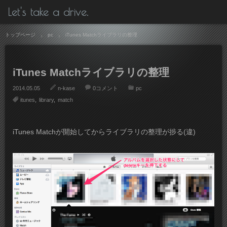
Let's take a drive.
トップページ
pc
iTunes Matchライブラリの整理
iTunes Matchライブラリの整理
2014.05.05
n-kase
0コメント
pc
itunes
library
match
iTunes Matchが開始してからライブラリの整理が捗る(違)