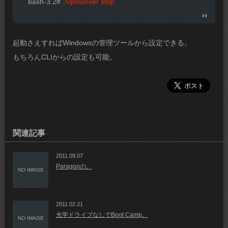
bash-3.2#
./vpnserver stop
起動さえすればWindowsの管理ツールから設定できる。
もちろんCLIからの設定も可能。
関連記事
2011.09.07
Paragonの。
NO IMAGE
2011.02.21
光学ドライブなしでBoot Camp。
NO IMAGE