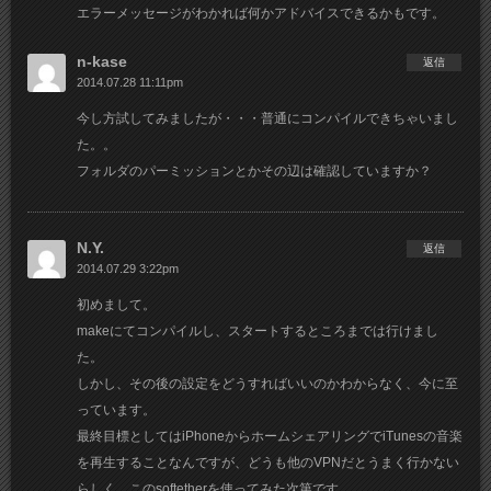
エラーメッセージがわかれば何かアドバイスできるかもです。
n-kase
返信
2014.07.28 11:11pm
今し方試してみましたが・・・普通にコンパイルできちゃいまし
た。。
フォルダのパーミッションとかその辺は確認していますか？
N.Y.
返信
2014.07.29 3:22pm
初めまして。
makeにてコンパイルし、スタートするところまでは行けまし
た。
しかし、その後の設定をどうすればいいのかわからなく、今に至
っています。
最終目標としてはiPhoneからホームシェアリングでiTunesの音楽
を再生することなんですが、どうも他のVPNだとうまく行かない
らしく、このsoftetherを使ってみた次第です。