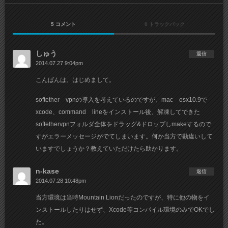
5 コメント
0 トラックバック
しゅう
返信
2014.07.27 9:04pm
こんばんは。はじめまして。
softether vpnの導入を考えているのですが、mac osx10.9で
xcode、command lineをインストール後、解凍してできた
softethervpnフォルダ全体をドラッグ&ドロップしmakeするので
すがエラーメッセージがでてしまいます。何か当方で勘違いして
いますでしょうか？教えていただけたら助かります。
n-kase
返信
2014.07.28 10:48pm
当方環境は当時Mountain Lionだったのですが、特に他の物をイ
ンストールしたりはせず、Xcode等コンパイル環境のみでOKでし
た。