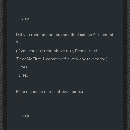
1
—-snip—-
Did you read and understand the License Agreement
?
(If you couldn’t read above text, Please read
‘ReadMeFirst_License.txt’ file with any text editor.)
1. Yes
2. No
Please choose one of above number:
1
—-snip—-