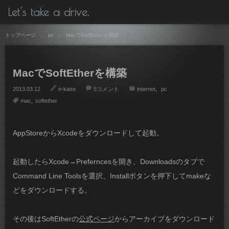
Let's take a drive.
トップページ
pc
MacでSoftEtherを構築
MacでSoftEtherを構築
2013.03.12
n-kase
5コメント
internet
pc
mac
softether
AppStoreからXcodeをダウンロードして起動。
起動したらXcode→Preferncesを開き、Downloadsのタブで
Command Line Toolsを選択、Installボタンを押下してmakeな
どをダウンロードする。
その後はSoftEtherの
公式ページ
からアーカイブをダウンロード