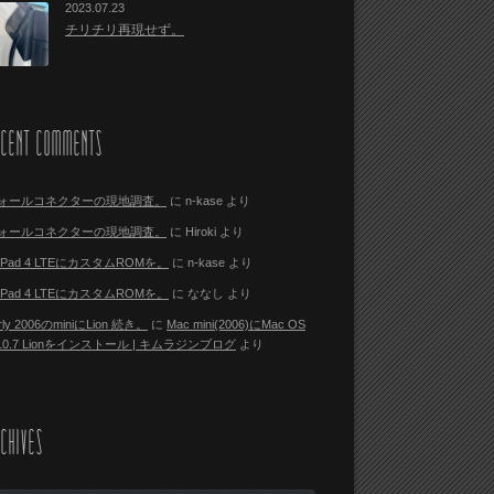
2023.07.23
チリチリ再現せず。
ECENT COMMENTS
ォールコネクターの現地調査。
に
n-kase
より
ォールコネクターの現地調査。
に
Hiroki
より
i Pad 4 LTEにカスタムROMを。
に
n-kase
より
i Pad 4 LTEにカスタムROMを。
に
ななし
より
rly 2006のminiにLion 続き。
に
Mac mini(2006)にMac OS
 10.7 Lionをインストール | キムラジンブログ
より
CHIVES