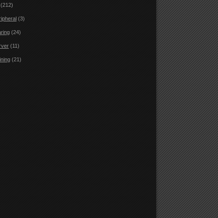
(212)
ripheral
(3)
aring
(24)
rver
(11)
ining
(21)