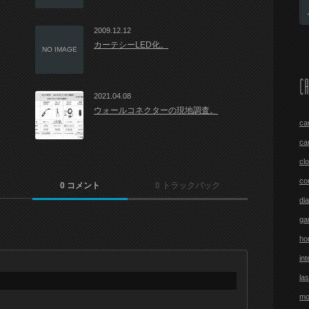
2009.12.12
カーテシーLED化。
NO IMAGE
CA
2021.04.08
ウォールコネクターの現地調査。
ca
ca
cl
co
0 コメント
0 トラックバック
di
ga
ho
int
las
mo