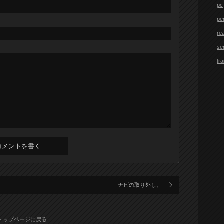
pc
pe
re
se
tra
ナビの取り外し。
トップページに戻る