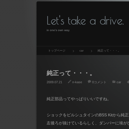
Let's take a drive.
in one's own way.
トップページ
car
純正って・・・。
純正って・・・。
2009.07.21
n-kase
0コメント
car
純正部品ってやっぱりいいですね。
ショックをビルシュタインのBSS Kitから
左後ろが抜けているらしく、ダンパーに埃が