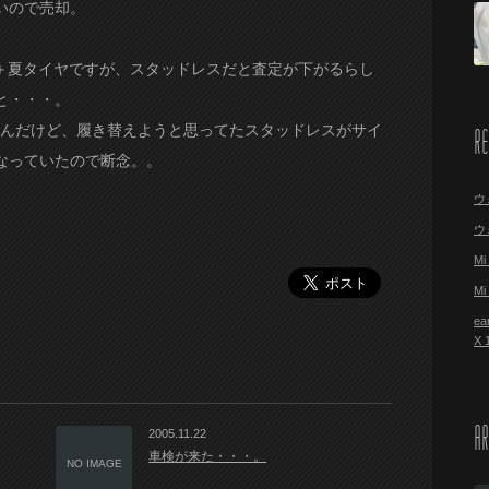
いので売却。
ル＋夏タイヤですが、スタッドレスだと査定が下がるらし
と・・・。
たんだけど、履き替えようと思ってたスタッドレスがサイ
R
なっていたので断念。。
ウ
ウ
M
M
ea
X
AR
2005.11.22
車検が来た・・・。
NO IMAGE