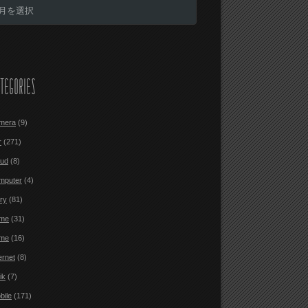
TEGORIES
mera
(9)
r
(271)
oud
(8)
mputer
(4)
ary
(81)
me
(31)
me
(16)
ernet
(8)
ik
(7)
bile
(171)