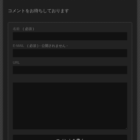
コメントをお待ちしております
名前
( 必須 )
E-MAIL
( 必須 ) - 公開されません -
URL