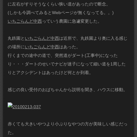
に左右がすりそうなくらい狭い道があったので断念。
(しかも今調べてみるとWebページが無くなってる。。)
いちごらんど中西
っていう農園に急遽変更した。
丸鉄園と
いちごらんど中西
は近所で、丸鉄園より奥に入る感じ
の場所に
いちごらんど中西
はあった。
行くまでの途中の道で、突然道がダート(工事中)になった
り・・・ダートのせいでナビが迷子になって細い道を1周した
りとアクシデントはあったけど何とか到着。
感じの良い受付のおばちゃんから説明を聞き、ハウスに移動。
赤くても大きいやつより小ぶりなやつの方が美味しい感じだっ
た。