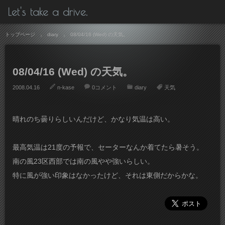
Let's take a drive.
トップページ
diary
08/04/16 (Wed) の天気。
08/04/16 (Wed) の天気。
2008.04.16
n-kase
0コメント
diary
天気
晴れのち曇りらしいんだけど、かなり気温は高い。
最高気温は21度の予報で、セーターなんか着てたら暑そう。
南の風23区西部では南の風やや強いらしい。
特に風が強い印象はなかったけど、それは東側だからかな。