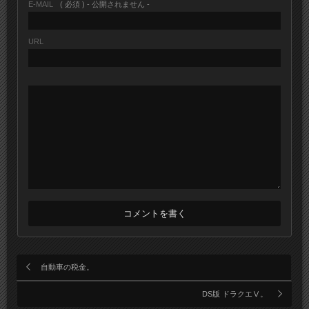
E-MAIL
( 必須 ) - 公開されません -
URL
自動車の税金。
DS版 ドラクエⅤ。