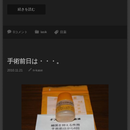
続きを読む
0コメント
lasik
目薬
手術前日は・・・。
2010.11.21
n-kase