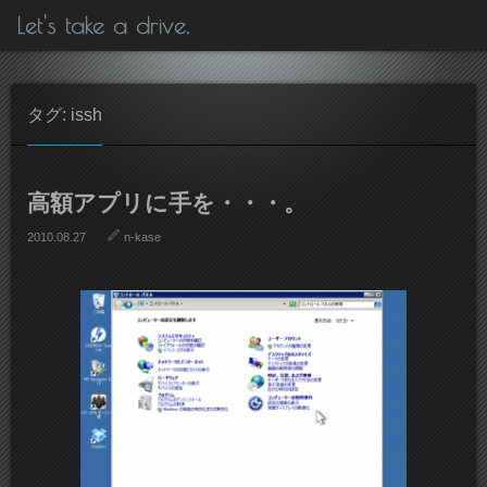
Let's take a drive.
タグ: issh
高額アプリに手を・・・。
2010.08.27
n-kase