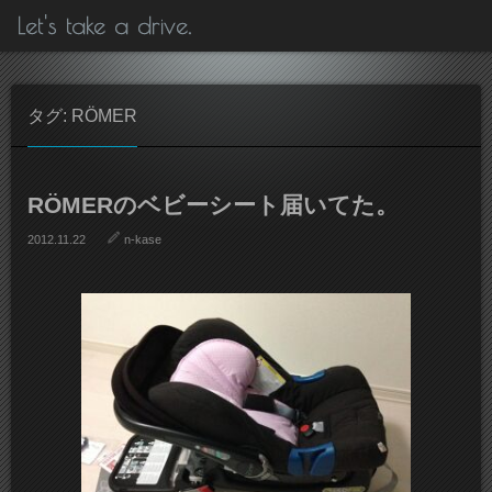
Let's take a drive.
タグ: RÖMER
RÖMERのベビーシート届いてた。
2012.11.22
n-kase