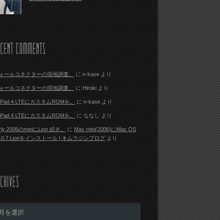
ECENT COMMENTS
ォールコネクターの現地調査。
に
n-kase
より
ォールコネクターの現地調査。
に
Hiroki
より
i Pad 4 LTEにカスタムROMを。
に
n-kase
より
i Pad 4 LTEにカスタムROMを。
に
ななし
より
rly 2006のminiにLion 続き。
に
Mac mini(2006)にMac OS
 10.7 Lionをインストール | キムラジンブログ
より
CHIVES