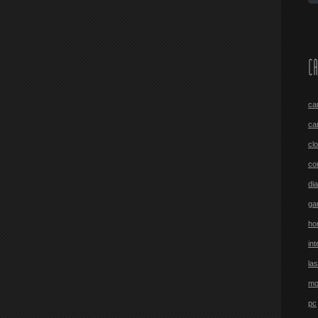
CA
ca
ca
cl
co
di
ga
ho
int
las
mo
pc