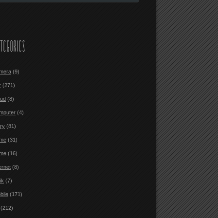
TEGORIES
mera
(9)
r
(271)
oud
(8)
mputer
(4)
ary
(81)
me
(31)
me
(16)
ernet
(8)
ik
(7)
bile
(171)
(212)