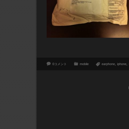
0コメント
mobile
earphone
iphone