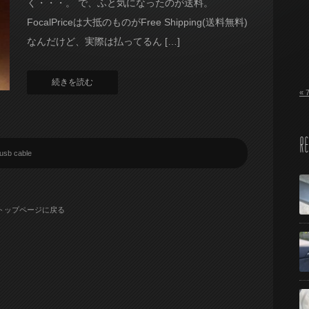
く・・・。 で、ふと気になったのが送料。
FocalPriceは大抵のものがFree Shipping(送料無料)
なんだけど、実際は払ってるん […]
続きを読む
« 
RE
usb cable
トップページに戻る