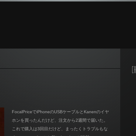
CA
FocalPriceでiPhoneのUSBケーブルとKanenのイヤ
ホンを買ったんだけど、注文から2週間で届いた。
これで購入は3回目だけど、まったくトラブルもな