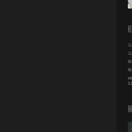
R
ウ
ウ
M
M
ea
X
AR