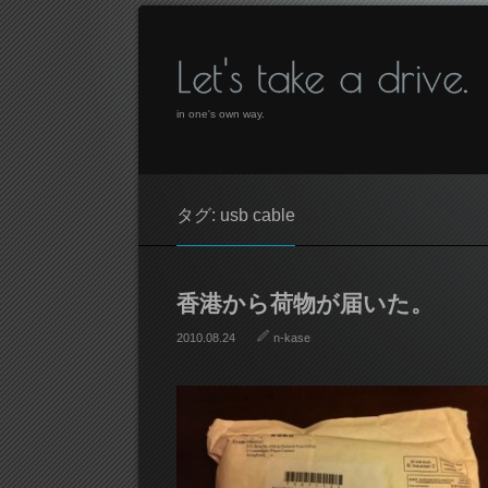
Let's take a drive.
in one's own way.
タグ: usb cable
香港から荷物が届いた。
2010.08.24
n-kase