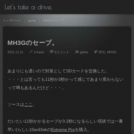
Let's take a drive.
トップページ
game
MH3Gのセーブ。
MH3Gのセーブ。
2011.12.21
n-kase
0コメント
game
3DS
MH3G
あまりにも遅いので対策としてSDカードを交換した。
・・・とは言っても11秒か3秒かって感じであまり変わらない
って噂もあるんだけど・・・。
ソースは
ここ
。
だいたい11秒かかるセーブが3.2秒になるらしい現状では一番
早い(らしい)SanDiskの
Extreme Pro
を購入。