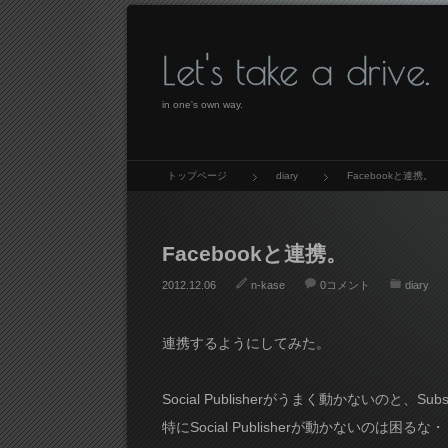
Let's take a drive.
in one's own way.
トップページ
diary
Facebookと連携。
Facebookと連携。
2012.12.06
n-kase
0コメント
diary
連携するようにしてみた。
Social Publisherがうまく動かないのと、Sub
特にSocial Publisherが動かないのは困るな