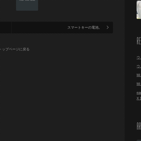
スマートキーの電池。
R
トップページに戻る
ウ
ウ
M
M
ea
X
AR