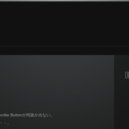
CA
scribe Buttonが何故か出ない。
・・・。