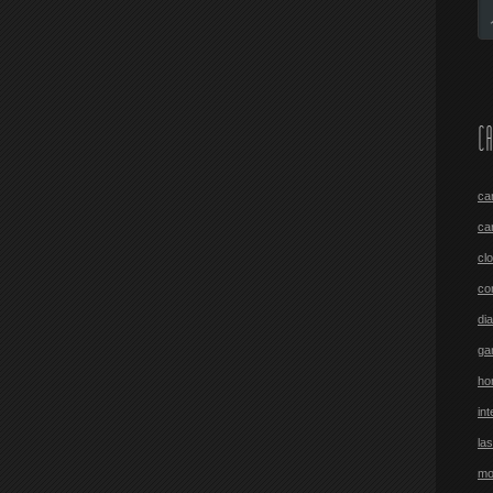
CA
ca
ca
cl
co
di
ga
ho
int
las
mo