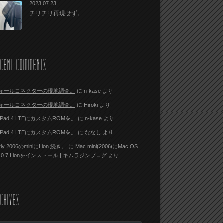
2023.07.23
チリチリ再現せず。
ECENT COMMENTS
ォールコネクターの現地調査。
に
n-kase
より
ォールコネクターの現地調査。
に
Hiroki
より
i Pad 4 LTEにカスタムROMを。
に
n-kase
より
i Pad 4 LTEにカスタムROMを。
に
ななし
より
rly 2006のminiにLion 続き。
に
Mac mini(2006)にMac OS
 10.7 Lionをインストール | キムラジンブログ
より
CHIVES