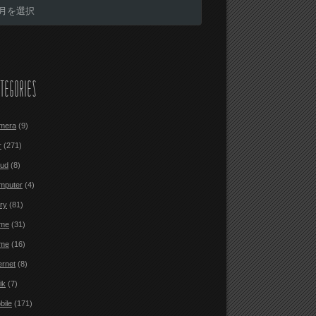
TEGORIES
mera
(9)
r
(271)
oud
(8)
mputer
(4)
ary
(81)
me
(31)
me
(16)
ernet
(8)
ik
(7)
bile
(171)