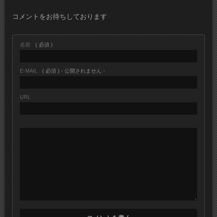
コメントをお待ちしております
名前
( 必須 )
E-MAIL
( 必須 ) - 公開されません -
URL