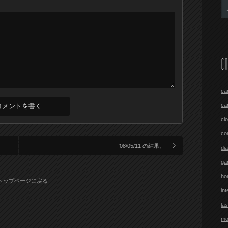
CA
ca
ca
cl
co
‘08/05/11 の結果。
di
ga
ho
トップページに戻る
int
las
mo