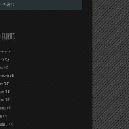
TEGORIES
mera
(9)
r
(271)
oud
(8)
mputer
(4)
ary
(81)
me
(31)
me
(16)
ernet
(8)
ik
(7)
bile
(171)