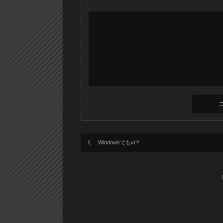
Windowsでもvi？