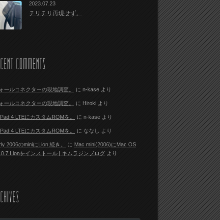
2023.07.23
チリチリ再現せず。
ECENT COMMENTS
ォールコネクターの現地調査。
に
n-kase
より
ォールコネクターの現地調査。
に
Hiroki
より
i Pad 4 LTEにカスタムROMを。
に
n-kase
より
i Pad 4 LTEにカスタムROMを。
に
ななし
より
rly 2006のminiにLion 続き。
に
Mac mini(2006)にMac OS
 10.7 Lionをインストール | キムラジンブログ
より
CHIVES