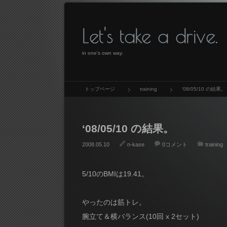
Let's take a drive.
in one's own way.
トップページ
training
‘08/05/10 の結果。
‘08/05/10 の結果。
2008.05.10
n-kase
0コメント
training
5/10のBMIは19.41。
やったのは筋トレ。
腕立て＆横バランス(10回 x 2セット)