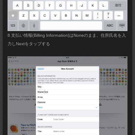
8.支払い情報(Billing Information)はNoneのまま、住所氏名を入
力しNextをタップする