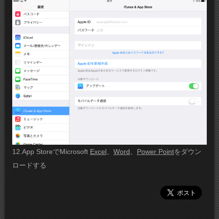
12.App StoreでMicrosoft
Excel
、
Word
、
Power Point
をダウン
ロードする