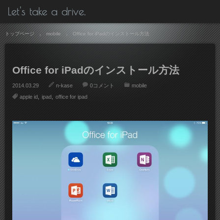
Let's take a drive.
トップページ
mobile
Office for iPadのインストール方法
Office for iPadのインストール方法
2014.03.29
n-kase
0コメント
mobile
apple id
ipad
office for ipad