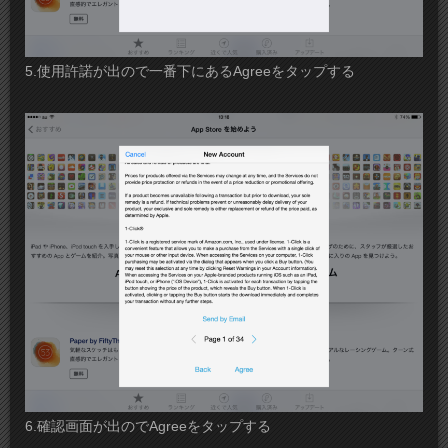
5.使用許諾が出ので一番下にあるAgreeをタップする
6.確認画面が出のでAgreeをタップする