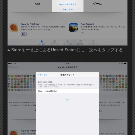
4.Storeを一番上にあるUnited Statesにし、次へをタップする