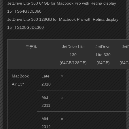
JetDrive Lite 360 64GB for Macbook Pro with Retina display
15″ TS64GJDL360
JetDrive Lite 360 128GB for Macbook Pro with Retina display
15″ TS128GJDL360
モデル
JetDrive Lite
JetDrive
JetD
130
Lite 330
(64GB/128GB)
(64GB)
(64G
MacBook
Late
○
Air 13″
2010
Mid
○
2011
Mid
○
2012