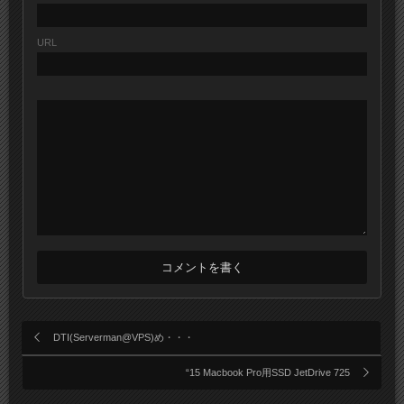
URL
DTI(Serverman@VPS)め・・・
“15 Macbook Pro用SSD JetDrive 725