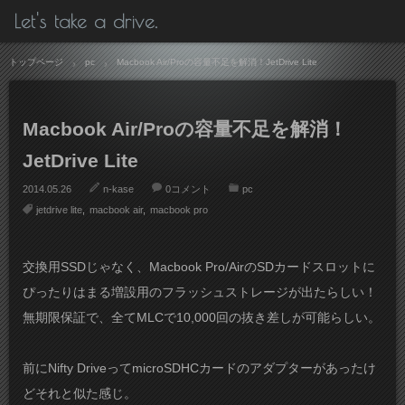
Let's take a drive.
トップページ
pc
Macbook Air/Proの容量不足を解消！JetDrive Lite
Macbook Air/Proの容量不足を解消！
JetDrive Lite
2014.05.26
n-kase
0コメント
pc
jetdrive lite
macbook air
macbook pro
交換用SSDじゃなく、Macbook Pro/AirのSDカードスロットに
ぴったりはまる増設用のフラッシュストレージが出たらしい！
無期限保証で、全てMLCで10,000回の抜き差しが可能らしい。
前にNifty DriveってmicroSDHCカードのアダプターがあったけ
どそれと似た感じ。