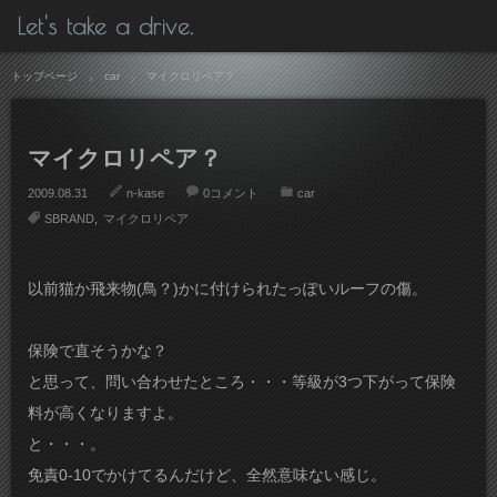
Let's take a drive.
トップページ
car
マイクロリペア？
マイクロリペア？
2009.08.31
n-kase
0コメント
car
SBRAND
マイクロリペア
以前猫か飛来物(鳥？)かに付けられたっぽいルーフの傷。
保険で直そうかな？
と思って、問い合わせたところ・・・等級が3つ下がって保険
料が高くなりますよ。
と・・・。
免責0-10でかけてるんだけど、全然意味ない感じ。