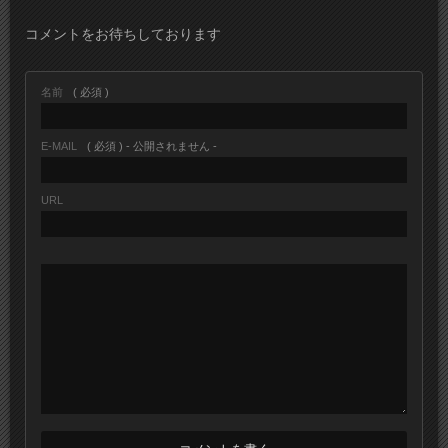
コメントをお待ちしております
名前
( 必須 )
E-MAIL
( 必須 ) - 公開されません -
URL