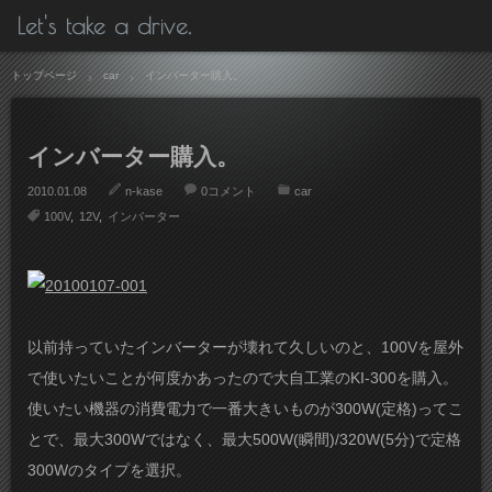
Let's take a drive.
トップページ
car
インバーター購入。
インバーター購入。
2010.01.08
n-kase
0コメント
car
100V
12V
インバーター
以前持っていたインバーターが壊れて久しいのと、100Vを屋外
で使いたいことが何度かあったので
大自工業のKI-300
を購入。
使いたい機器の消費電力で一番大きいものが300W(定格)ってこ
とで、最大300Wではなく、最大500W(瞬間)/320W(5分)で定格
300Wのタイプを選択。