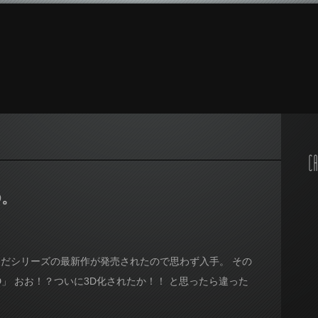
CA
D。
きだシリーズの最新作が発売されたので思わず入手。 その
」 おお！？ついに3D化されたか！！ と思ったら違った