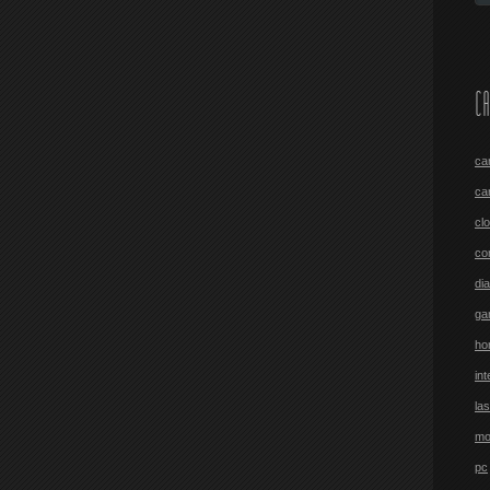
CA
ca
ca
cl
co
di
ga
ho
int
las
mo
pc