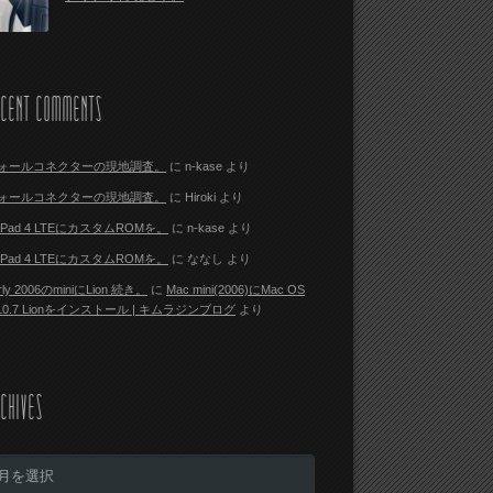
ECENT COMMENTS
ォールコネクターの現地調査。
に
n-kase
より
ォールコネクターの現地調査。
に
Hiroki
より
i Pad 4 LTEにカスタムROMを。
に
n-kase
より
i Pad 4 LTEにカスタムROMを。
に
ななし
より
rly 2006のminiにLion 続き。
に
Mac mini(2006)にMac OS
 10.7 Lionをインストール | キムラジンブログ
より
CHIVES