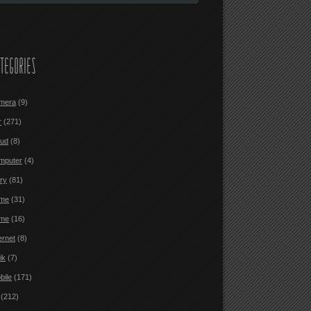
TEGORIES
mera
(9)
r
(271)
oud
(8)
mputer
(4)
ary
(81)
me
(31)
me
(16)
ernet
(8)
ik
(7)
bile
(171)
(212)