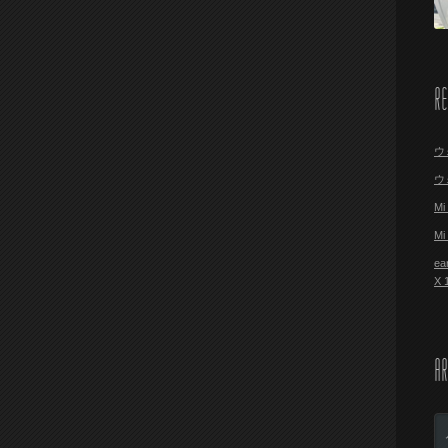
R
ウ
ウ
M
M
ea
X
AR