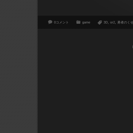
0コメント
game
3D
or2
勇者のく