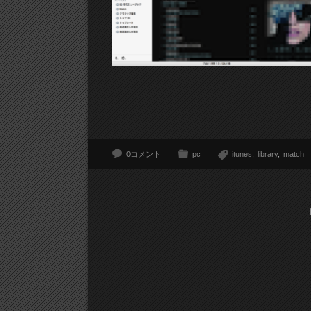
0コメント
pc
itunes
library
match