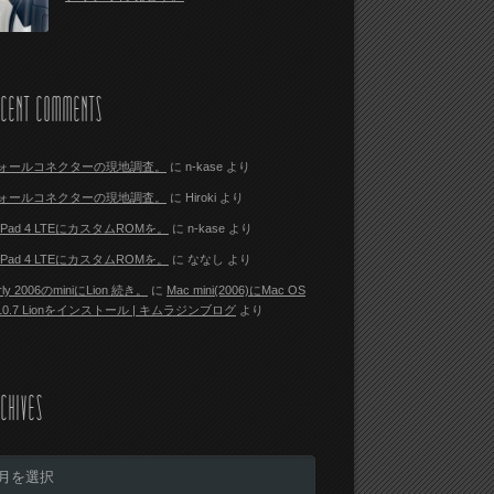
ECENT COMMENTS
ォールコネクターの現地調査。
に
n-kase
より
ォールコネクターの現地調査。
に
Hiroki
より
i Pad 4 LTEにカスタムROMを。
に
n-kase
より
i Pad 4 LTEにカスタムROMを。
に
ななし
より
rly 2006のminiにLion 続き。
に
Mac mini(2006)にMac OS
 10.7 Lionをインストール | キムラジンブログ
より
CHIVES