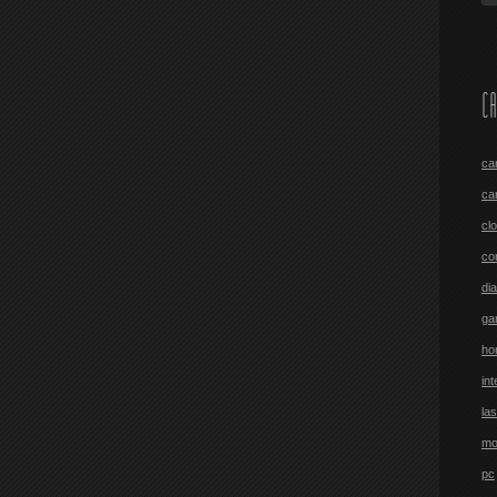
CA
ca
ca
cl
co
di
ga
ho
int
las
mo
pc