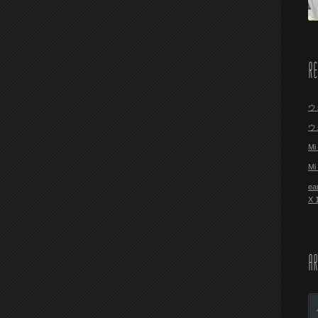
R
ウ
ウ
M
M
ea
X
AR