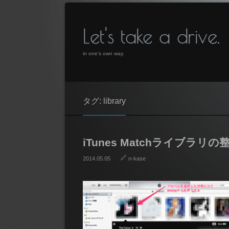
Let's take a drive.
in one's own way.
タグ: library
iTunes Matchライブラリの
2014.05.05
n-kase