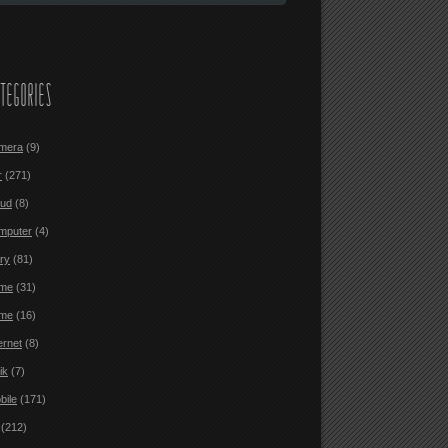
TEGORIES
mera
(9)
r
(271)
oud
(8)
mputer
(4)
ary
(81)
me
(31)
me
(16)
ernet
(8)
ik
(7)
bile
(171)
(212)