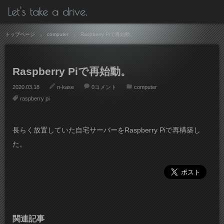
Let's take a drive.
トップページ
computer
Raspberry Piで再始動。
Raspberry Piで再始動。
2020.03.18
n-kase
0コメント
computer
raspberry pi
長らく放置していた自宅サーバーをRaspberry Piで再構築し
た。
関連記事