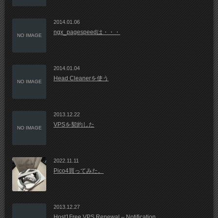
2014.01.06
ngx_pagespeedは・・・
NO IMAGE
2014.01.04
Head Cleanerを使う
NO IMAGE
2013.12.22
VPSを契約した
NO IMAGE
2022.11.11
Pico4買ってみた。
2013.12.27
Host1Free VPS Renewal – Notification