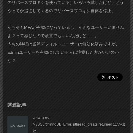
のリバースプロキシを使っている）いろいろ試したけど、どう
やってか追従してくるのでリバースプロキシ自体を停止。
そもそもMFAが有効になっているし、そんなユーザーいません
よ？って感じなので放置でもいいんだけど……。
うちのNASは当然デフォルトユーザーは無効化済みですが、
adminユーザーを有効にしている人は注意した方がいいのか
な？
関連記事
2014.01.05
MySQLで”InnoDB: Error: pthread_create returned 11”が出
NO IMAGE
た