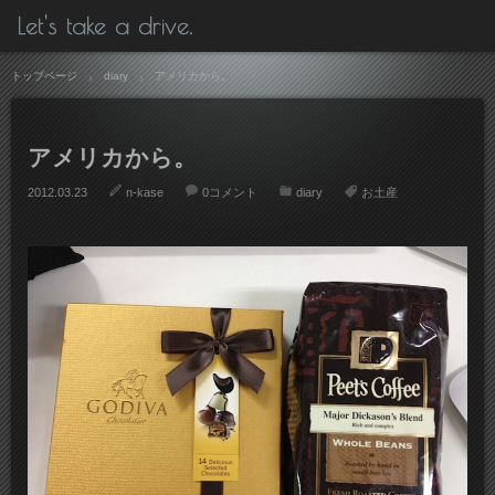
Let's take a drive.
トップページ
diary
アメリカから。
アメリカから。
2012.03.23
n-kase
0コメント
diary
お土産