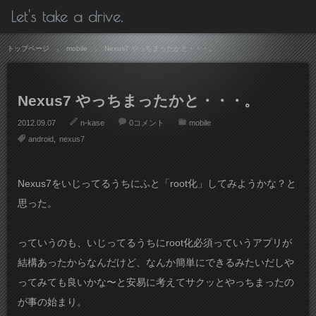
Let's take a drive.
トップページ
mobile
Nexus7 やっちまったかと・・・。
Nexus7 やっちまったかと・・・。
2012.09.07
n-kase
0コメント
mobile
android
nexus7
Nexus7をいじってるうちにふと「root化」してみようかな？と
思った。
っていうのも、いじってるうちにroot化必須っていうアプリが
結構あったからなんだけど、なんか簡単にできるみたいだしや
ってみても良いかな〜と安易に考えてサクッとやっちまったの
が事の始まり。