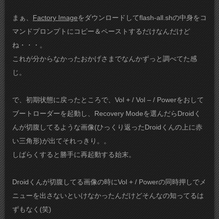
まぁ、
Factory Image
をダウンロードしてflash-all.shの中身をコ
マンドプロンプトにコピー＆ペーストするだけなんだけど
ね・・・。
これが分からなかったおかげさまでなんかずっと調べてた感
じ。
で、初期状態に戻ったところで、Vol + / Vol – / Powerをおして
ブートローダーを起動し、Recovery Modeを選んだらDroidく
んが切腹してるような画像(ひっくり返ったDroidくんの上に赤
い三角形)が出てそれっきり。。
しばらくすると勝手に再起動する始末。
Droidくんが切腹してる画像の時にVol + / Powerの同時押しでメ
ニューを出さないといけなかったんだけどそんなの知ってるは
ずもなく(笑)