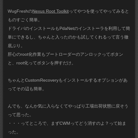
WugFreshの
Nexus Root Toolkit
ってやつを使ってやってみると
ものすごく簡単。
ドライバのインストールもPdaNetのインストーラを利用して簡
単にできるし、ちゃんと入ったのかも試してくれるって言う徹
底ぶり。
肝心のroot化作業もブートローダーのアンロックってボタン
と、root化ってボタンを押すだけ。
ちゃんとCustomRecoveryもインストールするオプションがあ
ってその辺も簡単。
んでも、なんか気に入らなくてやっぱり工場出荷状態に戻そう
って思った。
・・・ってところで、まずCWMってどう消すのよ？って始ま
った。