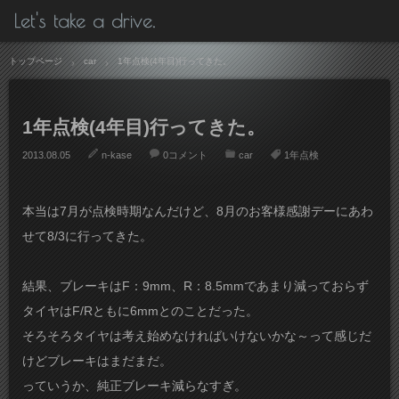
Let's take a drive.
トップページ
car
1年点検(4年目)行ってきた。
1年点検(4年目)行ってきた。
2013.08.05
n-kase
0コメント
car
1年点検
本当は7月が点検時期なんだけど、8月のお客様感謝デーにあわ
せて8/3に行ってきた。
結果、ブレーキはF：9mm、R：8.5mmであまり減っておらず
タイヤはF/Rともに6mmとのことだった。
そろそろタイヤは考え始めなければいけないかな～って感じだ
けどブレーキはまだまだ。
っていうか、純正ブレーキ減らなすぎ。