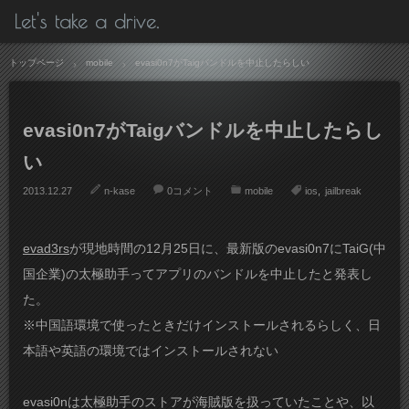
Let's take a drive.
トップページ
mobile
evasi0n7がTaigバンドルを中止したらしい
evasi0n7がTaigバンドルを中止したらし
い
2013.12.27
n-kase
0コメント
mobile
ios
jailbreak
evad3rs
が現地時間の12月25日に、最新版のevasi0n7にTaiG(中
国企業)の太極助手ってアプリのバンドルを中止したと発表し
た。
※中国語環境で使ったときだけインストールされるらしく、日
本語や英語の環境ではインストールされない
evasi0nは太極助手のストアが海賊版を扱っていたことや、以