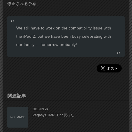
修正される予感。
We still have to work on the compatibility issue with
the iPad 2, but we have been busy celebrating with
our family… Tomorrow probably!
関連記事
2013.09.24
Pegasys TMPGEnc買った
NO IMAGE