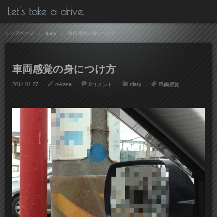
Let's take a drive.
トップページ
diary
車両感覚の身につけ方
車両感覚の身につけ方
2014.01.27
n-kase
0コメント
diary
車両感覚