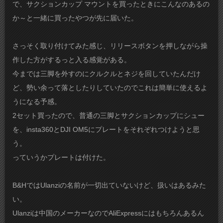
で、サクションカップ マウントを買ったときにこんなのあるの
か～と一緒に買ったやつが先に届いた。
さっそく取り付けてみた感じ、リリースボタンを押しながら操
作した方がするっと入る感覚がある。
今までは三脚を外すのにクルクルとネジを回していたんだけ
ど、勢い余って落としたりしていたのでこれは簡単に使えるよ
うになる予感。
2セット買ったので、普通の三脚とサクションカップにシュー
を、insta360とDJI OM5にプレートをそれぞれつけようと思
う。
っていうかプレートは付けた。
B&HではUlanziの名前が一切出ていないけど、扱いはあるみた
い。
Ulanziは中国のメーカーなのでAliExpressにはもちろんあるん