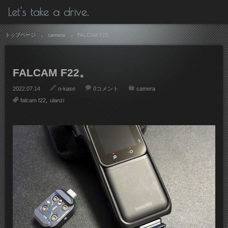
Let's take a drive.
トップページ
camera
FALCAM F22。
FALCAM F22。
2022.07.14
n-kase
0コメント
camera
falcam f22
ulanzi