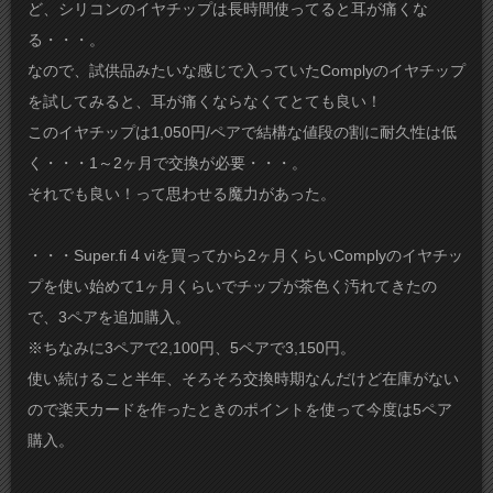
ど、シリコンのイヤチップは長時間使ってると耳が痛くな
る・・・。
なので、試供品みたいな感じで入っていたComplyのイヤチップ
を試してみると、耳が痛くならなくてとても良い！
このイヤチップは1,050円/ペアで結構な値段の割に耐久性は低
く・・・1～2ヶ月で交換が必要・・・。
それでも良い！って思わせる魔力があった。
・・・Super.fi 4 viを買ってから2ヶ月くらいComplyのイヤチッ
プを使い始めて1ヶ月くらいでチップが茶色く汚れてきたの
で、3ペアを追加購入。
※ちなみに3ペアで2,100円、5ペアで3,150円。
使い続けること半年、そろそろ交換時期なんだけど在庫がない
ので楽天カードを作ったときのポイントを使って今度は5ペア
購入。