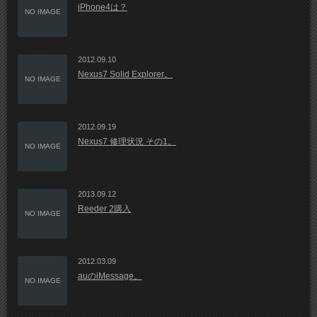
iPhone4は？
NO IMAGE
2012.09.10
Nexus7 Solid Explorer。
NO IMAGE
2012.09.19
Nexus7 修理状況 その1。
NO IMAGE
2013.09.12
Reeder 2購入
NO IMAGE
2012.03.09
auのiMessage。
NO IMAGE