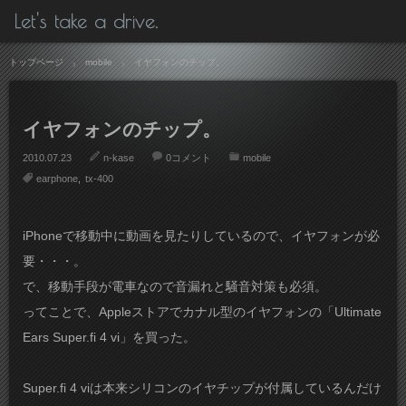
Let's take a drive.
トップページ
mobile
イヤフォンのチップ。
イヤフォンのチップ。
2010.07.23
n-kase
0コメント
mobile
earphone
tx-400
iPhoneで移動中に動画を見たりしているので、イヤフォンが必
要・・・。
で、移動手段が電車なので音漏れと騒音対策も必須。
ってことで、Appleストアでカナル型のイヤフォンの「Ultimate
Ears Super.fi 4 vi」を買った。
Super.fi 4 viは本来シリコンのイヤチップが付属しているんだけ