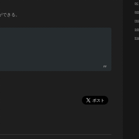
pc
pe
ができる。
re
se
tra