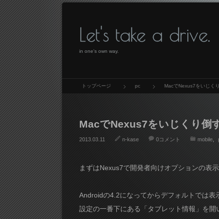
Let's take a drive.
in one's own way.
トップページ
pc
MacでNexus7をいじく
MacでNexus7をいじくり倒
2013.03.11
n-kase
0コメント
mobile
まずはNexus7で開発者向けオプションの表
Androidの4.2になってからデフォルトで
設定の一番下にある「タブレット情報」を開