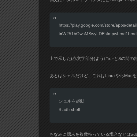
https://play.google.com/store/apps/detai
t=W251bGwsMSwyLDEsImpwLmd1bmd
上で示した(赤文字部分)ようにid=と&の間
あとはシェルだけど、これはLinuxやらMa
シェルを起動
$ adb shell
ちなみに端末を複数持っている場合などはadb