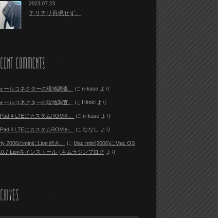
2023.07.23
チリチリ再現せず。
ECENT COMMENTS
ォールコネクターの現地調査。
に
n-kase
より
ォールコネクターの現地調査。
に
Hiroki
より
i Pad 4 LTEにカスタムROMを。
に
n-kase
より
i Pad 4 LTEにカスタムROMを。
に
ななし
より
rly 2006のminiにLion 続き。
に
Mac mini(2006)にMac OS
 10.7 Lionをインストール | キムラジンブログ
より
CHIVES