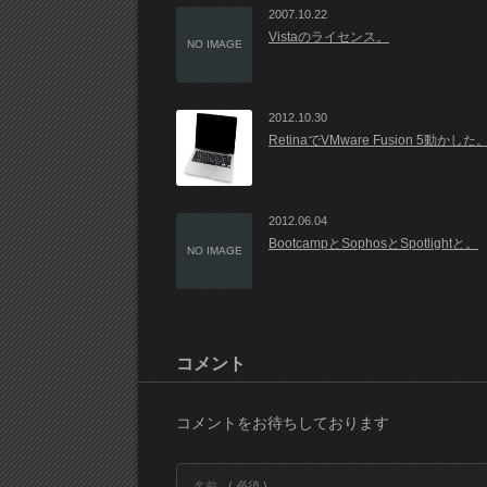
2007.10.22
Vistaのライセンス。
NO IMAGE
2012.10.30
RetinaでVMware Fusion 5動かした
2012.06.04
BootcampとSophosとSpotlightと。
NO IMAGE
コメント
コメントをお待ちしております
名前
( 必須 )