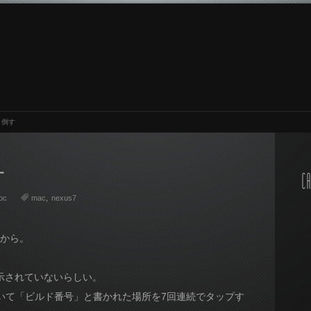
り倒す
す
CA
pc
mac
nexus7
示から。
は表示されていないらしい。
いて「ビルド番号」と書かれた場所を7回連続でタップす