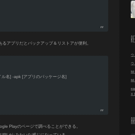
R
あるアプリだとバックアップ＆リストアが便利。
ウ
ウ
M
ァイル名] -apk [アプリのパッケージ名]
M
ea
X
AR
le Playのページで調べることができる。
yのURLが↓みたいな感じになっている。