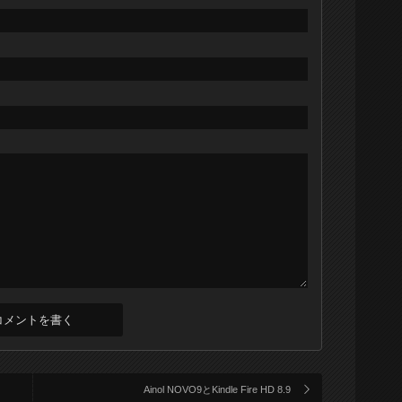
Ainol NOVO9とKindle Fire HD 8.9