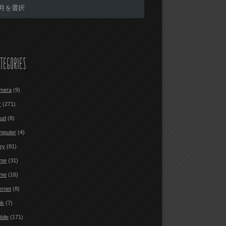
TEGORIES
mera
(9)
r
(271)
oud
(8)
mputer
(4)
ary
(81)
me
(31)
me
(16)
ernet
(8)
ik
(7)
bile
(171)