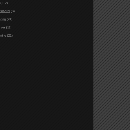
(212)
ripheral
(3)
aring
(24)
rver
(11)
ining
(21)