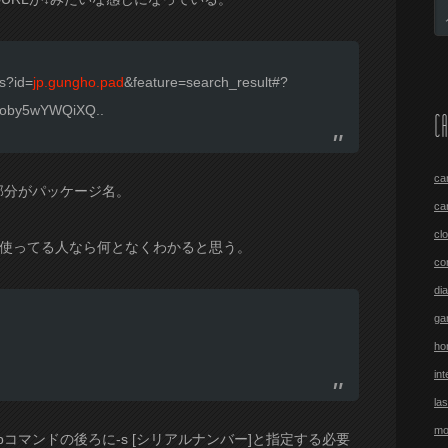
ls?id=
jp.gungho.pad
&feature=search_result#?
oby5wYWQiXQ..
CA
ca
の部分がパッケージ名。
ca
cl
cを使ってる人なら何となくわかると思う。
co
di
ga
ho
int
las
mo
コマンドの後ろに-s [シリアルナンバー]と指定する必要