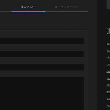
0 コメント
0 トラックバック
CA
ca
ca
cl
co
di
ga
ho
int
las
mo