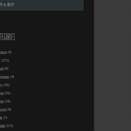
TEGORIES
mera
(9)
r
(271)
oud
(8)
mputer
(4)
ary
(81)
me
(31)
me
(16)
ernet
(8)
ik
(7)
bile
(171)