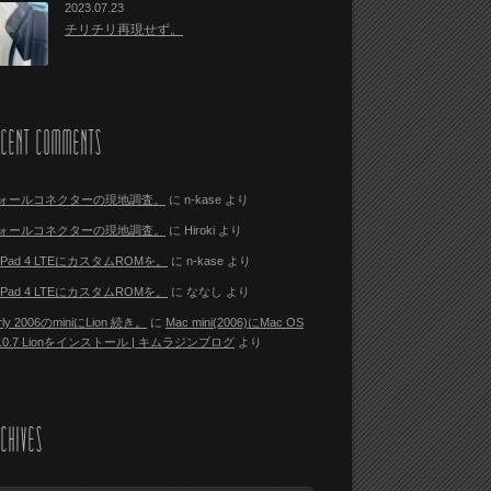
2023.07.23
チリチリ再現せず。
ECENT COMMENTS
ォールコネクターの現地調査。
に
n-kase
より
ォールコネクターの現地調査。
に
Hiroki
より
i Pad 4 LTEにカスタムROMを。
に
n-kase
より
i Pad 4 LTEにカスタムROMを。
に
ななし
より
rly 2006のminiにLion 続き。
に
Mac mini(2006)にMac OS
 10.7 Lionをインストール | キムラジンブログ
より
CHIVES