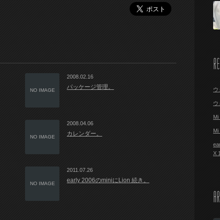
R
2008.02.16
パッケージ管理。
ウ
NO IMAGE
ウ
M
2008.04.06
M
カレンダー。
NO IMAGE
ea
X
2011.07.26
early 2006のminiにLion 続き。
NO IMAGE
AR