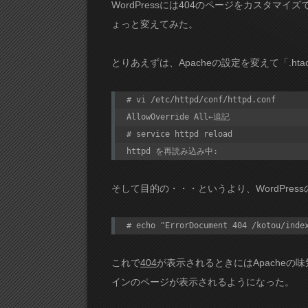
WordPressには404のページをカスタ
ょっと変えてみた。
とりあえずは、Apacheの設定を変えて「.hta
# vi /etc/httpd/conf/httpd.conf

AllowOverride All←追記

# service httpd reload

httpd を再読み込み中:                    
そして目的の・・・というより、WordPress
# echo "ErrorDocument 404 /kotou/inde
これで
404
が表示されるときにはApache
インのページが表示されるようになった。