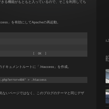
マイズできる機能がもともと入っているので、そこを利用してち
ccess」を有効にしてApacheの再起動。
« 
                  [  OK  ]
RE
のドキュメントルートに「.htaccess」を作成。
x.php?error=404" > .htaccess
の味気ないページではなく、このブログのテーマと同じデザ