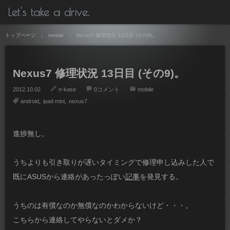
Let's take a drive.
トップページ
mobile
Nexus7 修理状況 13日目 (その9)。
Nexus7 修理状況 13日目 (その9)。
2012.10.02
n-kase
0コメント
mobile
android
ipad mini
nexus7
進捗無し。
うちよりも引き取りが遅いタイミングで修理申し込みした人で
既にASUSから連絡があったっぽい
記事
を発見する。
うちのは有償なのか無償なのかわからないけど・・・。
こちらから連絡してやらないとダメか？