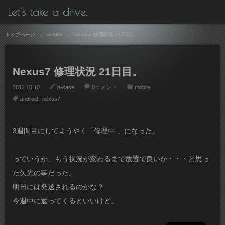
Let's take a drive.
トップページ
mobile
Nexus7 修理状況 21日目。
Nexus7 修理状況 21日目。
2012.10.10
n-kase
0コメント
mobile
android
nexus7
3週間目にしてようやく「修理中 」になった。
っていうか、もう状況が変わるまで放置で良いか・・・と思っ
た矢先の事だった。
明日には発送されるのかな？
今週中に返ってくるといいけど。