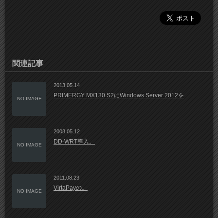
関連記事
2013.05.14
PRIMERGY MX130 S2にWindows Server 2012を
NO IMAGE
2008.05.12
DD-WRT導入。
NO IMAGE
2011.08.23
VirtaPayの。
NO IMAGE