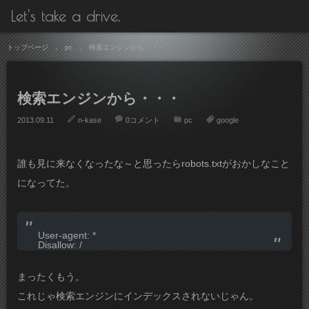
Let's take a drive.
トップページ
pc
検索エンジンから・・・
検索エンジンから・・・
2013.09.11
n-kase
0コメント
pc
google
誰も見に来なくなったな～と思ったらrobots.txtがおかしなこと
になってた。
User-agent: *
Disallow: /
まったくもう。
これじゃ検索エンジンにインデックスされないじゃん。