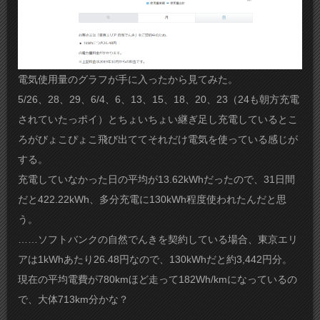
電気使用量のグラフが手に入ったから見てみた。
5/26、28、29、6/4、6、13、15、18、20、23（24も朝方充電
されていたっポイ）とちょいちょい継ぎ足し充電しているとこ
ろがびょこぴょこ飛び出ててそれだけ電気を使っている感じが
する。
充電していなかった日の平均が13.62kWhだったので、31日間
だと422.22kWh、多分充電に130kWh程度使われたんだと思
う。
……ソフトバンクの自然でんきを契約している場合、東京エリ
アは1kWhあたり26.48円なので、130kWhだと約3,442円分。
現在の平均電費が780kmほど走って182Wh/kmになっているの
で、大体713km分かな？