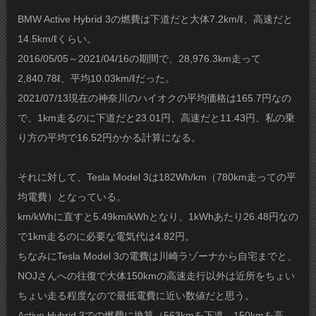
BMW Active Hybrid 3の燃費は下道だと大体7.2km/ℓ、高速だと
14.5km/ℓくらい。
2016/05/05～2021/04/16の期間で、28,976.3km走って
2,840.78ℓ、平均10.03km/ℓだった。
2021/07/13現在の神奈川のハイオクの平均価格は165.7円なの
で、1km走るのに下道だと23.01円、高速だと11.43円、私の乗
り方の平均で16.52円かかる計算になる。
それに対して、Tesla Model 3は182Wh/km（780km走っての平
均電費）となっている。
km/kWhに直すと5.49km/kWhとなり、1kWhあたり26.48円なの
で1km走るのに必要な電気代は4.82円。
ちなみにTesla Model 3の電費は川崎ラゾーナから自宅までと、
NOJさんへの往復で大体150kmの高速走行以外は近所をちょい
ちょい走る程度なので最低電費に近い数値だと思う。
Active Hybrid 3での燃費に換算（563kmを下道、150kmを高