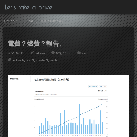
Let's take a drive.
トップページ
car
電費？燃費？報告。
電費？燃費？報告。
2021.07.13
n-kase
0コメント
car
active hybrid 3
model 3
tesla