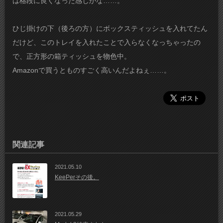
は格段に良くなった感じかな……。
ひじ掛けの下（後ろの方）にボックスティッシュを入れてたん
だけど、このトレイを入れたことで入らなくなっちゃったの
で、正方形の箱ティッシュを物色中。
Amazonで買うとものすごく高いんだよねぇ……。
関連記事
2021.05.10
KeePerその後。
2021.05.29