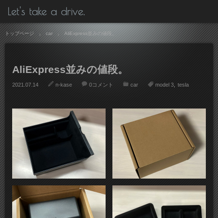
Let's take a drive.
トップページ
car
AliExpress並みの値段。
AliExpress並みの値段。
2021.07.14
n-kase
0コメント
car
model 3
tesla