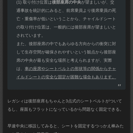
(1) 取り付け位置は
後部座席の中央
が望ましいが、交
通事故を統計的にみると、前席乗員より後席乗員の死
亡・重傷率が低いということから、チャイルドシート
の取り付け位置は、一般的には後部座席が望ましいと
されています。
また、後部座席の中でもあらゆる方向からの衝突に対
して生存空間が確保されやすいという観点から後部座
席の中央が最も安全な場所と考えられますが、実際
は、
車の座席やシートベルトの形状等の関係からチャ
イルドシートの安全な固定が困難な場合もあります。
レガシィは後部座席もちゃんと3点式のシートベルトがついて
るし、座面もフラットになっているから問題なく固定できる。
早速中央に移設してみると、シートを固定するつっかえ棒みた