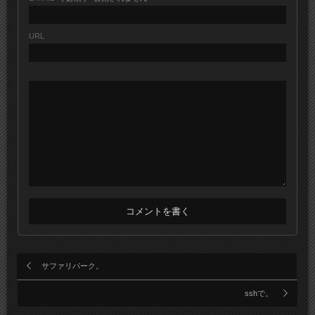
URL
サファリパーク。
sshで。