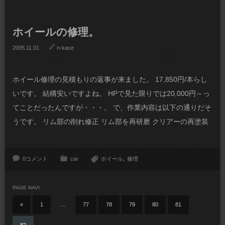
ホイールの修理。
2005.11.01
n-kase
ホイール修理の見積もりの返事が来ました。 17,850円/本らし
いです。 結構安いですよね。 HPで見た限りでは20,000円～っ
てことだったんですが・・・。 で、作業内容は以下の通りだそ
うです。 リム部の削れ修正 リム部を再研磨 クリアーの再塗装
0コメント
car
ホイール
修理
PAGE NAVI
«
1
…
77
78
79
80
81