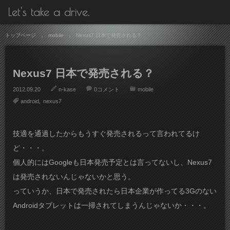
Let's take a drive.
トップページ
mobile
Nexus7 日本で発売される？
Nexus7 日本で発売される？
2012.09.20
n-kase
0コメント
mobile
android
nexus7
技適を通過したからもうすぐ発売されるって言われてるけ
ど・・・。
個人的にはGoogleも日本発売予定とは言ってないし、Nexus7
は発売されないんじゃないかと思う。
っていうか、日本で発売されたら日本企業が作ってる3Gのない
Androidタブレットは一掃されてしまうんじゃないか・・・。