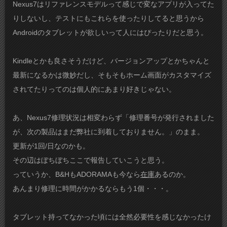
Nexus7はリファレンスモデルって感じで変なアプリが入ってた
りしないし、テストにもこれらを使ったりしてると思うから
Androidのタブレットが欲しいって人にはぴったりだと思う。
Kindleとかも良さそうだけど、バージョンアップとかちゃんと
最新になるかは微妙だし、そもそもホーム画面がカスタマイズ
されてたりってのは個人的にあまり好きじゃない。
あ、Nexus7修理状況は相変わらず「修理番号が発行されました
が、次の製品はまだ弊社に到着しておりません。」のまま。
更新が1回/日なのかも。
その辺はぼちぼちここで報告していこうと思う。
っていうか、B&HもADORAMAも今なら
在庫
あるのか。
あんまり修理に時間がかかるならもう1個・・・。
タブレット持ってなかった頃には全然必要性を感じなかったけ