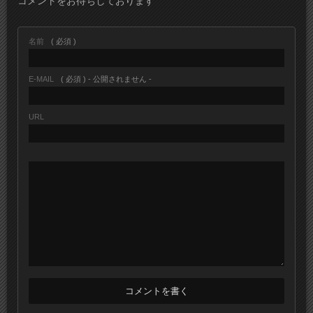
コメントをお待ちしております
名前
( 必須 )
E-MAIL
( 必須 ) - 公開されません -
URL