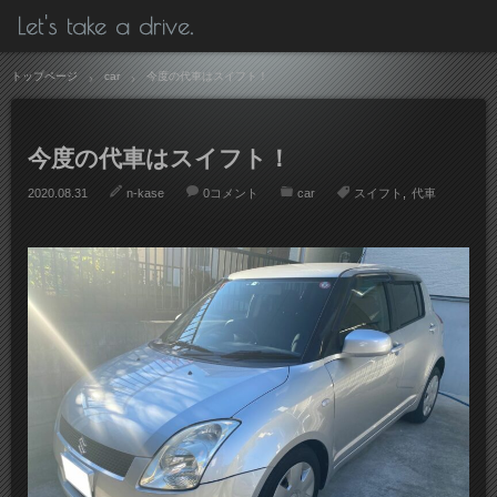
Let's take a drive.
トップページ
car
今度の代車はスイフト！
今度の代車はスイフト！
2020.08.31
n-kase
0コメント
car
スイフト
代車